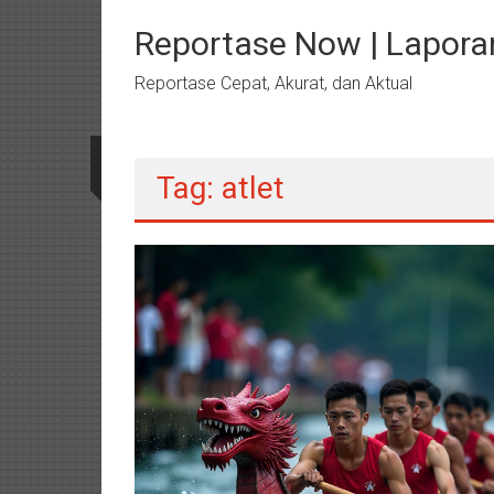
Lompat
ke
Reportase Now | Lapora
konten
Reportase Cepat, Akurat, dan Aktual
Tag: atlet