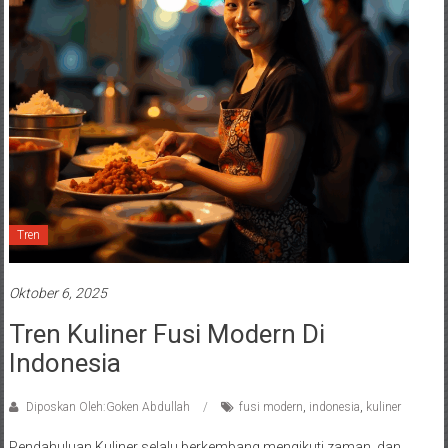
Tren
Oktober 6, 2025
Tren Kuliner Fusi Modern Di
Indonesia
Diposkan Oleh:Goken Abdullah
fusi modern
,
indonesia
,
kuliner
Pendahuluan Kuliner selalu berkembang mengikuti zaman, dan