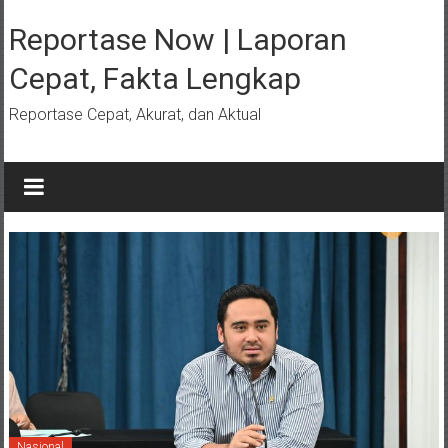
Lompat
ke
Reportase Now | Laporan
konten
Cepat, Fakta Lengkap
Reportase Cepat, Akurat, dan Aktual
Nasional