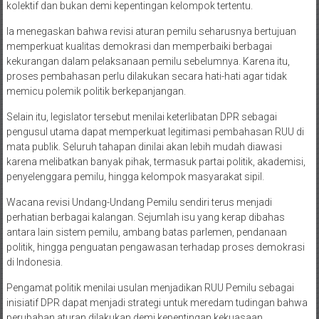
kolektif dan bukan demi kepentingan kelompok tertentu.
Ia menegaskan bahwa revisi aturan pemilu seharusnya bertujuan
memperkuat kualitas demokrasi dan memperbaiki berbagai
kekurangan dalam pelaksanaan pemilu sebelumnya. Karena itu,
proses pembahasan perlu dilakukan secara hati-hati agar tidak
memicu polemik politik berkepanjangan.
Selain itu, legislator tersebut menilai keterlibatan DPR sebagai
pengusul utama dapat memperkuat legitimasi pembahasan RUU di
mata publik. Seluruh tahapan dinilai akan lebih mudah diawasi
karena melibatkan banyak pihak, termasuk partai politik, akademisi,
penyelenggara pemilu, hingga kelompok masyarakat sipil.
Wacana revisi Undang-Undang Pemilu sendiri terus menjadi
perhatian berbagai kalangan. Sejumlah isu yang kerap dibahas
antara lain sistem pemilu, ambang batas parlemen, pendanaan
politik, hingga penguatan pengawasan terhadap proses demokrasi
di Indonesia.
Pengamat politik menilai usulan menjadikan RUU Pemilu sebagai
inisiatif DPR dapat menjadi strategi untuk meredam tudingan bahwa
perubahan aturan dilakukan demi kepentingan kekuasaan.