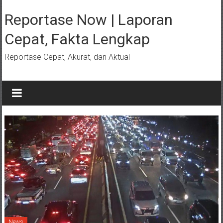
Lompat
ke
Reportase Now | Laporan
konten
Cepat, Fakta Lengkap
Reportase Cepat, Akurat, dan Aktual
News