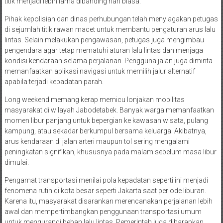
titik menjadi lebih lama dibanding hari biasa.
Pihak kepolisian dan dinas perhubungan telah menyiagakan petugas
di sejumlah titik rawan macet untuk membantu pengaturan arus lalu
lintas. Selain melakukan pengawasan, petugas juga mengimbau
pengendara agar tetap mematuhi aturan lalu lintas dan menjaga
kondisi kendaraan selama perjalanan. Pengguna jalan juga diminta
memanfaatkan aplikasi navigasi untuk memilih jalur alternatif
apabila terjadi kepadatan parah.
Long weekend memang kerap memicu lonjakan mobilitas
masyarakat di wilayah Jabodetabek. Banyak warga memanfaatkan
momen libur panjang untuk bepergian ke kawasan wisata, pulang
kampung, atau sekadar berkumpul bersama keluarga. Akibatnya,
arus kendaraan di jalan arteri maupun tol sering mengalami
peningkatan signifikan, khususnya pada malam sebelum masa libur
dimulai.
Pengamat transportasi menilai pola kepadatan seperti ini menjadi
fenomena rutin di kota besar seperti Jakarta saat periode liburan.
Karena itu, masyarakat disarankan merencanakan perjalanan lebih
awal dan mempertimbangkan penggunaan transportasi umum
untuk mengurangi beban lalu lintas. Pemerintah juga diharapkan