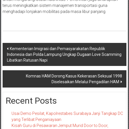
terus meningkatkan sistem manajemen transportasi guna
menghadapi lonjakan mobilitas pada masa libur panjang.
Navigasi
Kementerian Imigrasi dan Pemasyarakatan Republik
Indonesia dan Polda Lampung Ungkap Dugaan Love Scamming
pos
Libatkan Ratusan Napi
Komnas HAM Dorong Kasus Kekerasan Seksual 1998
Diselesaikan Melalui Pengadilan HAM
Recent Posts
Usai Demo Pesilat, Kapolrestabes Surabaya Janji Tangkap DC
yang Terlibat Penganiayaan
Kisah Guru di Pesawaran Jemput Murid Door to Door,