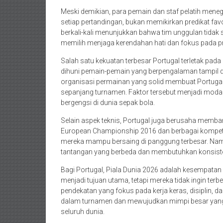
Meski demikian, para pemain dan staf pelatih men
setiap pertandingan, bukan memikirkan predikat fa
berkali-kali menunjukkan bahwa tim unggulan tidak 
memilih menjaga kerendahan hati dan fokus pada pro
Salah satu kekuatan terbesar Portugal terletak pada k
dihuni pemain-pemain yang berpengalaman tampil di k
organisasi permainan yang solid membuat Portuga
sepanjang turnamen. Faktor tersebut menjadi modal
bergengsi di dunia sepak bola.
Selain aspek teknis, Portugal juga berusaha memb
European Championship 2016 dan berbagai kompeti
mereka mampu bersaing di panggung terbesar. Nam
tantangan yang berbeda dan membutuhkan konsistens
Bagi Portugal, Piala Dunia 2026 adalah kesempatan 
menjadi tujuan utama, tetapi mereka tidak ingin ter
pendekatan yang fokus pada kerja keras, disiplin, 
dalam turnamen dan mewujudkan mimpi besar yang s
seluruh dunia.