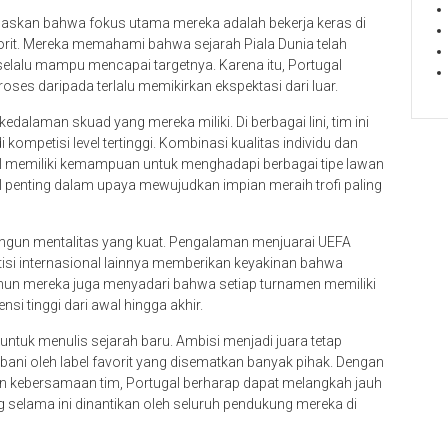
egaskan bahwa fokus utama mereka adalah bekerja keras di
vorit. Mereka memahami bahwa sejarah Piala Dunia telah
selalu mampu mencapai targetnya. Karena itu, Portugal
ses daripada terlalu memikirkan ekspektasi dari luar.
edalaman skuad yang mereka miliki. Di berbagai lini, tim ini
ompetisi level tertinggi. Kombinasi kualitas individu dan
l memiliki kemampuan untuk menghadapi berbagai tipe lawan
 penting dalam upaya mewujudkan impian meraih trofi paling
angun mentalitas yang kuat. Pengalaman menjuarai UEFA
si internasional lainnya memberikan keyakinan bahwa
un mereka juga menyadari bahwa setiap turnamen memiliki
i tinggi dari awal hingga akhir.
untuk menulis sejarah baru. Ambisi menjadi juara tetap
bebani oleh label favorit yang disematkan banyak pihak. Dengan
dan kebersamaan tim, Portugal berharap dapat melangkah jauh
elama ini dinantikan oleh seluruh pendukung mereka di