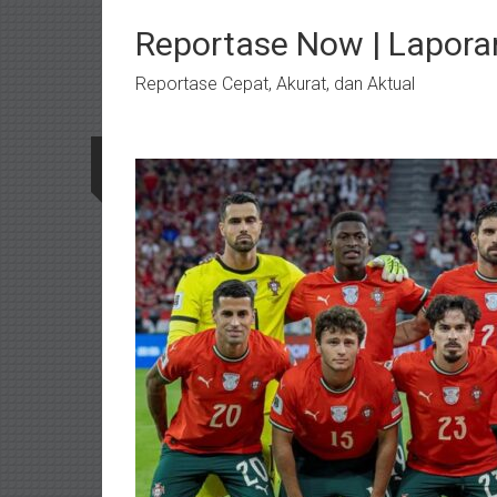
Lompat
ke
Reportase Now | Lapora
konten
Reportase Cepat, Akurat, dan Aktual