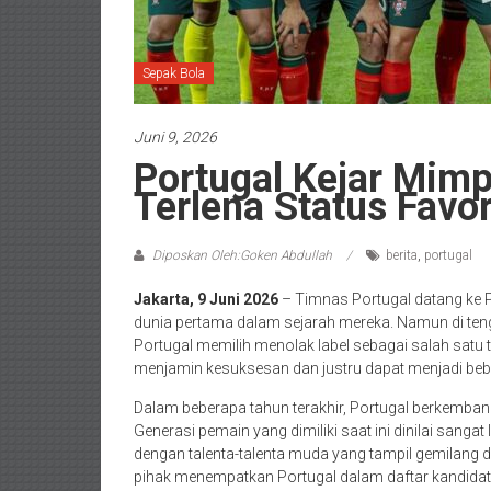
Sepak Bola
Juni 9, 2026
Portugal Kejar Mimp
Terlena Status Favor
Diposkan Oleh:Goken Abdullah
berita
,
portugal
Jakarta, 9 Juni 2026
– Timnas Portugal datang ke P
dunia pertama dalam sejarah mereka. Namun di teng
Portugal memilih menolak label sebagai salah satu t
menjamin kesuksesan dan justru dapat menjadi beb
Dalam beberapa tahun terakhir, Portugal berkemban
Generasi pemain yang dimiliki saat ini dinilai sa
dengan talenta-talenta muda yang tampil gemilang di
pihak menempatkan Portugal dalam daftar kandidat k