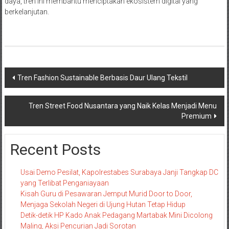
daya, tren ini membantu menciptakan ekosistem digital yang
berkelanjutan.
Navigasi
Tren Fashion Sustainable Berbasis Daur Ulang Tekstil
pos
Tren Street Food Nusantara yang Naik Kelas Menjadi Menu
Premium
Recent Posts
Usai Demo Pesilat, Kapolrestabes Surabaya Janji Tangkap DC
yang Terlibat Penganiayaan
Kisah Guru di Pesawaran Jemput Murid Door to Door,
Menjaga Sekolah Negeri di Ujung Hutan Tetap Hidup
Detik-detik HP Kado Anak Pedagang Martabak Mini Dicolong
Maling, Aksi Pencurian Jadi Sorotan