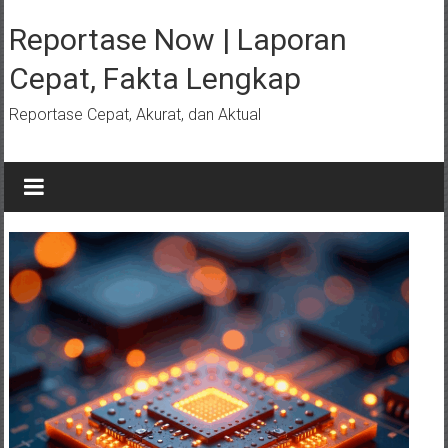
Lompat
ke
Reportase Now | Laporan
konten
Cepat, Fakta Lengkap
Reportase Cepat, Akurat, dan Aktual