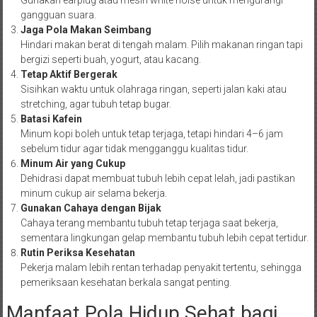
Gunakan earplug atau mesin white noise untuk mengurangi
gangguan suara.
Jaga Pola Makan Seimbang
Hindari makan berat di tengah malam. Pilih makanan ringan tapi
bergizi seperti buah, yogurt, atau kacang.
Tetap Aktif Bergerak
Sisihkan waktu untuk olahraga ringan, seperti jalan kaki atau
stretching, agar tubuh tetap bugar.
Batasi Kafein
Minum kopi boleh untuk tetap terjaga, tetapi hindari 4–6 jam
sebelum tidur agar tidak mengganggu kualitas tidur.
Minum Air yang Cukup
Dehidrasi dapat membuat tubuh lebih cepat lelah, jadi pastikan
minum cukup air selama bekerja.
Gunakan Cahaya dengan Bijak
Cahaya terang membantu tubuh tetap terjaga saat bekerja,
sementara lingkungan gelap membantu tubuh lebih cepat tertidur.
Rutin Periksa Kesehatan
Pekerja malam lebih rentan terhadap penyakit tertentu, sehingga
pemeriksaan kesehatan berkala sangat penting.
Manfaat Pola Hidup Sehat bagi